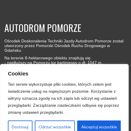
AUTODROM POMORZE
Ośrodek Doskonalenia Techniki Jazdy Autodrom Pomorze został
utworzony przez Pomorski Ośrodek Ruchu Drogowego w
Gdańsku.
Na terenie 8-hektarowego obiektu znajdują się:
- najdłuższy na Pomorzu tor kartingowy o dł. 1047 m,
- tor ziemny (quadowy) o długości 550 m,
- płyty poślizgowe: prostokątna oraz pierścienna,
Cookies
- plac manewrowy
- oraz budynek biurowo-garażowy z salą wykładową.
Ten serwis wykorzystuje pliki cookies, których celem jest
świadczenie usług na najwyższym poziomie. Korzystanie z
witryny oznacza zgodę na ich zapis lub odczyt wg ustawień
przeglądarki. Zarządzanie ciasteczkami odbywa się poprzez
zmianę ustawień przeglądarki.
Dostosuj
Odrzuć wszystkie
Akceptuj wszystkie