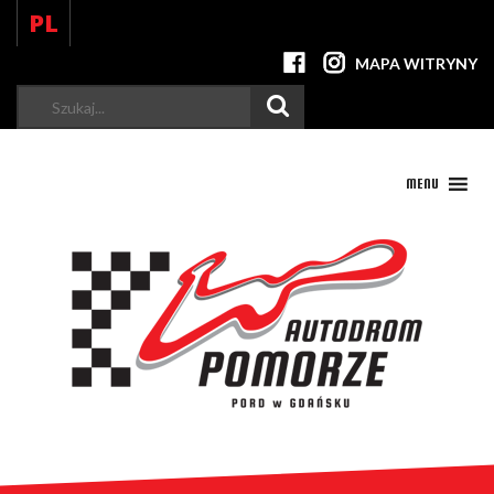
PL
MAPA WITRYNY
Szukaj...
MENU