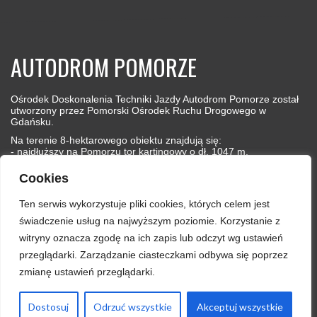
AUTODROM POMORZE
Ośrodek Doskonalenia Techniki Jazdy Autodrom Pomorze został
utworzony przez Pomorski Ośrodek Ruchu Drogowego w
Gdańsku.
Na terenie 8-hektarowego obiektu znajdują się:
- najdłuższy na Pomorzu tor kartingowy o dł. 1047 m,
- tor ziemny (quadowy) o długości 550 m,
- płyty poślizgowe: prostokątna oraz pierścienna,
Cookies
- plac manewrowy
- oraz budynek biurowo-garażowy z salą wykładową.
Ten serwis wykorzystuje pliki cookies, których celem jest
świadczenie usług na najwyższym poziomie. Korzystanie z
witryny oznacza zgodę na ich zapis lub odczyt wg ustawień
przeglądarki. Zarządzanie ciasteczkami odbywa się poprzez
zmianę ustawień przeglądarki.
Dostosuj
Odrzuć wszystkie
Akceptuj wszystkie