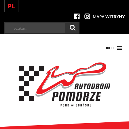
PL
MAPA WITRYNY
Szukaj...
MENU